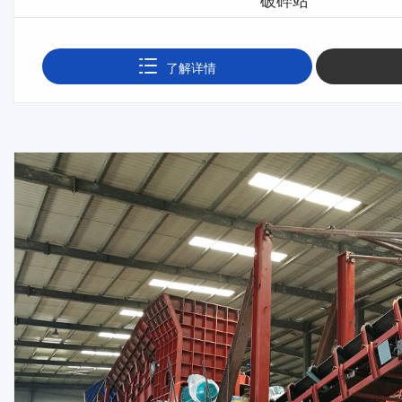
破碎站
了解详情