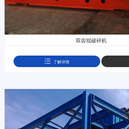
双齿辊破碎机
了解详情