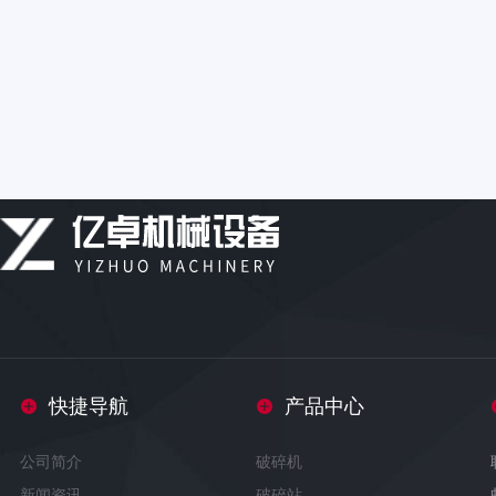
快捷导航
产品中心
公司简介
破碎机
新闻资讯
破碎站