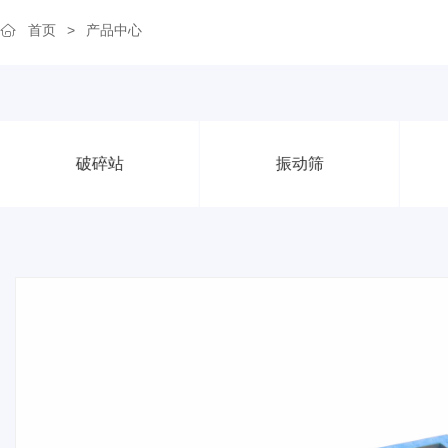
首页
>
产品中心
破碎机
破碎站