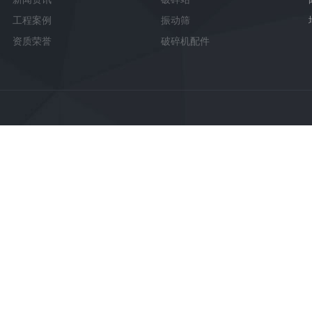
工程案例
振动筛
资质荣誉
破碎机配件