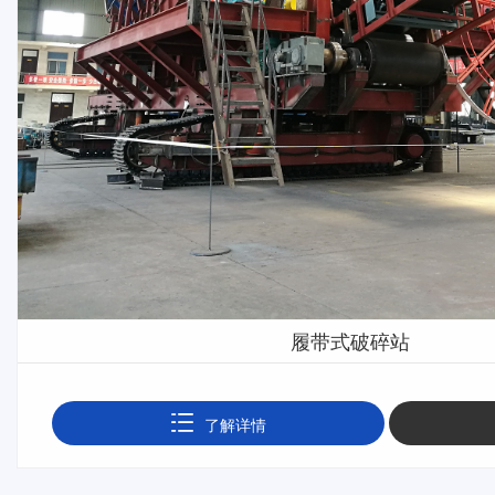
履带式破碎站
了解详情